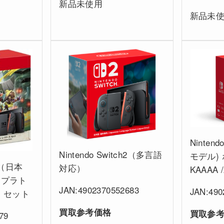
新品未使用
新品未
Nintend
Nintendo Switch2（多言語
モデル) 
h2（日本
対応）
KAAAA 
スプラト
JAN:4902370552683
JAN:490
 セット
買取参考価格
買取参
79