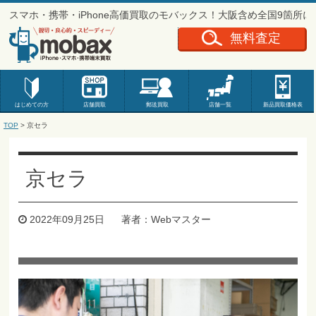
スマホ・携帯・iPhone高価買取のモバックス！大阪含め全国9箇所
無料査定
はじめての方
店舗買取
郵送買取
店舗一覧
新品
買取価格表
TOP
>
京セラ
京セラ
2022年09月25日
著者：Webマスター