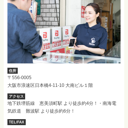
住所
〒556-0005
大阪市浪速区日本橋4-11-10 大南ビル１階
アクセス
地下鉄堺筋線 恵美須町駅 より徒歩約4分！・南海電
気鉄道 難波駅 より徒歩約6分！
TEL/FAX