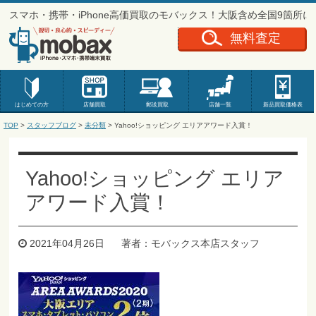
スマホ・携帯・iPhone高価買取のモバックス！大阪含め全国9箇所
無料査定
はじめての方
店舗買取
郵送買取
店舗一覧
新品
買取価格表
TOP
>
スタッフブログ
>
未分類
> Yahoo!ショッピング エリアアワード入賞！
Yahoo!ショッピング エリア
アワード入賞！
2021年04月26日
著者：モバックス本店スタッフ