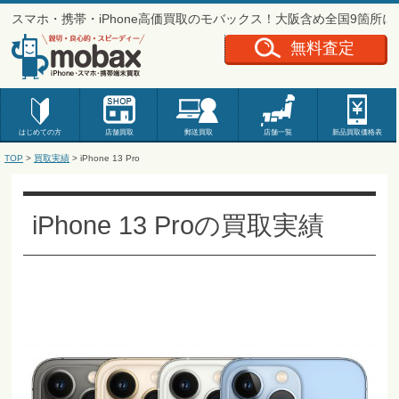
スマホ・携帯・iPhone高価買取のモバックス！大阪含め全国9箇所
無料査定
はじめての方
店舗買取
郵送買取
店舗一覧
新品
買取価格表
TOP
>
買取実績
>
iPhone 13 Pro
iPhone 13 Proの買取実績