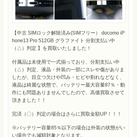
【中古 SIMロック解除済み(SIMフリー） docomo iP
hone13 Pro 512GB グラファイト 分割支払い中
（△）判定 】を買取いたしました！
付属品は未使用で一式揃っており、分割支払い中
（△）判定、液晶・外装の一部にスレや傷がありま
したが、目立つ欠けや凹み・ヒビや割れなどなく、
液晶は綺麗な状態で、バッテリー最大容量87％・動
作にも問題ありませんでしたので、高価買取させて
頂きました！！
完済（〇）判定の場合はさらに買取金額UP！！！
※バッテリー容量85％以下の場合は外装の状態がい
い場合でも減額対象となります。