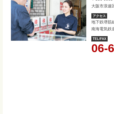
大阪市浪速区
アクセス
地下鉄堺筋
南海電気鉄
TEL/FAX
06-