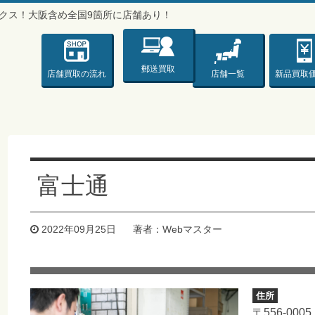
バックス！大阪含め全国9箇所に店舗あり！
ックス♪♪♪〜
郵送買取
店舗買取
の流れ
店舗一覧
新品
買取
富士通
2022年09月25日
著者：Webマスター
住所
〒556-0005