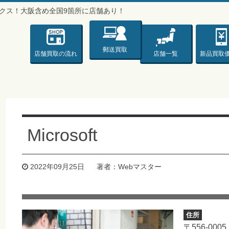
バックス！大阪含め全国9箇所に店舗あり！
ックス♪♪♪〜
郵送買取
店舗買取
の流れ
店舗一覧
新品
買取
Microsoft
2022年09月25日
著者：Webマスター
住所
〒556-0005