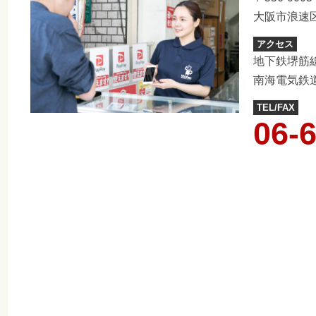
大阪市浪速区
アクセス
地下鉄堺筋
南海電気鉄
TEL/FAX
06-