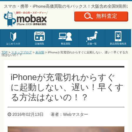
スマホ・携帯・iPhone高価買取のモバックス！大阪含め全国9箇所
無料査定
はじめての方
店舗買取
郵送買取
店舗一覧
新品
買取価格表
TOP
>
スタッフブログ
>
未分類
> iPhoneが充電切れからすぐに起動しない、遅い！早くする方
法はないの！？
iPhoneが充電切れからすぐ
に起動しない、遅い！早くす
る方法はないの！？
2016年02月13日
著者：Webマスター