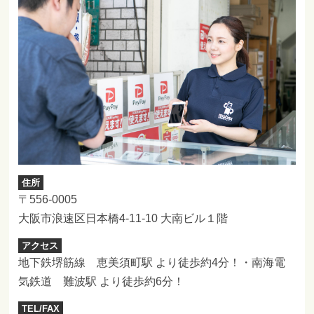
住所
〒556-0005
大阪市浪速区日本橋4-11-10 大南ビル１階
アクセス
地下鉄堺筋線 恵美須町駅 より徒歩約4分！・南海電
気鉄道 難波駅 より徒歩約6分！
TEL/FAX