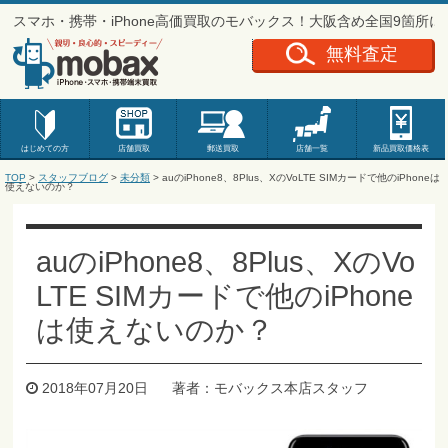
スマホ・携帯・iPhone高価買取のモバックス！大阪含め全国9箇所
無料査定
はじめての方
店舗買取
郵送買取
店舗一覧
新品
買取価格表
TOP
>
スタッフブログ
>
未分類
> auのiPhone8、8Plus、XのVoLTE SIMカードで他のiPhoneは
使えないのか？
auのiPhone8、8Plus、XのVo
LTE SIMカードで他のiPhone
は使えないのか？
2018年07月20日
著者：モバックス本店スタッフ