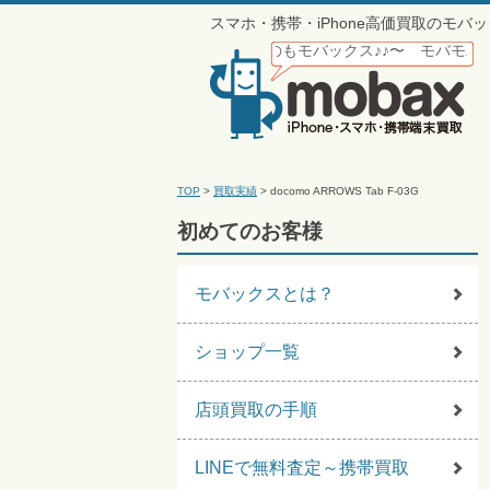
スマホ・携帯・iPhone高価買取のモ
らモバックス♪〜 携帯買うのもモバックス♪♪〜 モバモバモバモバモバ
TOP
>
買取実績
>
docomo ARROWS Tab F-03G
初めてのお客様
モバックスとは？
ショップ一覧
店頭買取の手順
LINEで無料査定～携帯買取