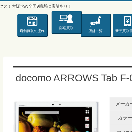
バックス！大阪含め全国9箇所に店舗あり！
ックス♪♪♪〜
郵送買取
店舗買取
の流れ
店舗一覧
新品
買取
docomo ARROWS Tab
メーカ
カラー