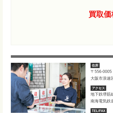
買取価
住所
〒556-0005
大阪市浪速区
アクセス
地下鉄堺筋
南海電気鉄
TEL/FAX