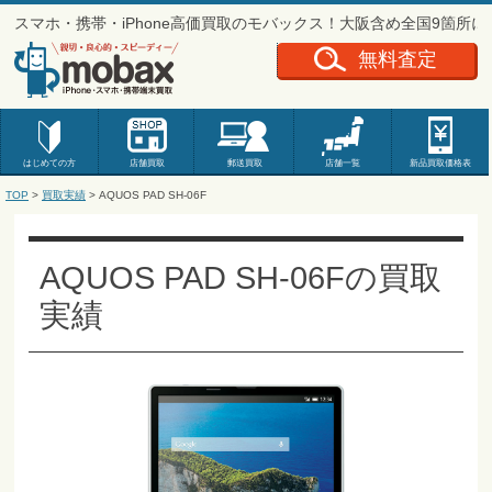
スマホ・携帯・iPhone高価買取のモバックス！大阪含め全国9箇所
無料査定
はじめての方
店舗買取
郵送買取
店舗一覧
新品
買取価格表
TOP
>
買取実績
>
AQUOS PAD SH-06F
AQUOS PAD SH-06Fの買取
実績