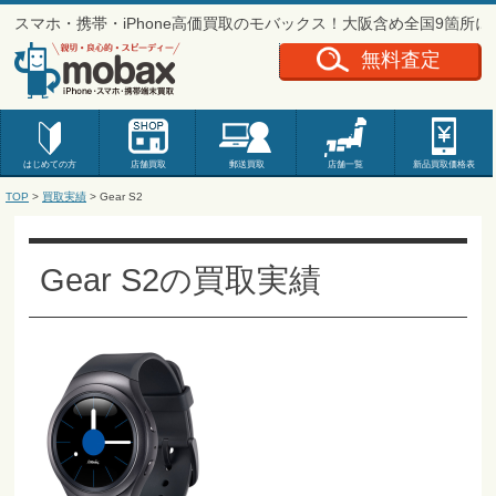
スマホ・携帯・iPhone高価買取のモバックス！大阪含め全国9箇所
無料査定
はじめての方
店舗買取
郵送買取
店舗一覧
新品
買取価格表
TOP
>
買取実績
>
Gear S2
Gear S2の買取実績