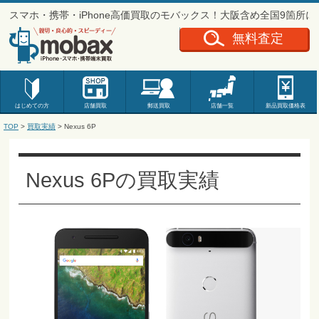
スマホ・携帯・iPhone高価買取のモバックス！大阪含め全国9箇所
無料査定
はじめての方
店舗買取
郵送買取
店舗一覧
新品
買取価格表
TOP
>
買取実績
>
Nexus 6P
Nexus 6Pの買取実績