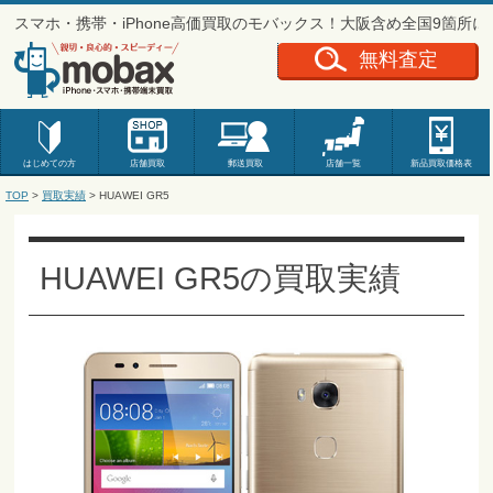
スマホ・携帯・iPhone高価買取のモバックス！大阪含め全国9箇所
無料査定
はじめての方
店舗買取
郵送買取
店舗一覧
新品
買取価格表
TOP
>
買取実績
>
HUAWEI GR5
HUAWEI GR5の買取実績