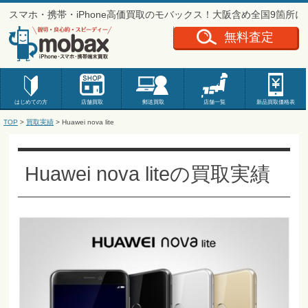
スマホ・携帯・iPhone高価買取のモバックス！大阪含め全国9箇所
無料査定
はじめての方
店舗買取
郵送買取
店舗一覧
新品
買取価格表
TOP
>
買取実績
>
Huawei nova lite
Huawei nova liteの買取実績