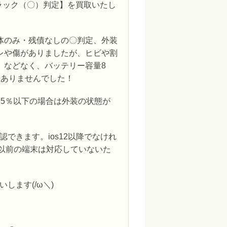
GB ブラック（〇）判定】を買取いたし
体のみ・残債なしの〇判定、外装
レや傷がありましたが、ヒビや割
）などなく、バッテリー容量8
題ありませんでした！
85％以下の場合は外装の状態が
できます。ios12以降でなけれ
6以前の端末は対応していないた
します(/ω＼)