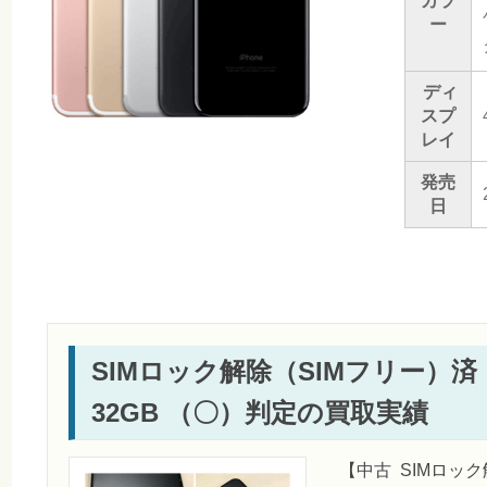
カラ
ー
ディ
スプ
レイ
発売
日
SIMロック解除（SIMフリー）済 Sof
32GB （〇）判定の買取実績
【中古 SIMロック解