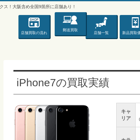
バックス！大阪含め全国9箇所に店舗あり！
ックス♪♪♪〜
郵送買取
店舗買取
の流れ
店舗一覧
新品
買取
iPhone7の買取実績
キャ
リア