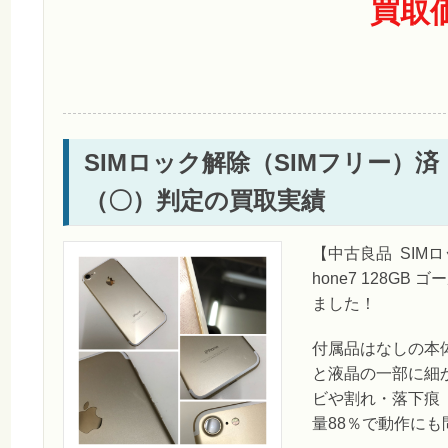
買取
SIMロック解除（SIMフリー）済 au 
（〇）判定の買取実績
【中古良品 SIMロ
hone7 128G
ました！
付属品はなしの本
と液晶の一部に細
ビや割れ・落下痕
量88％で動作に