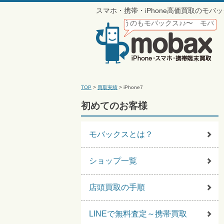
スマホ・携帯・iPhone高価買取のモ
らモバックス♪〜 携帯買うのもモバックス♪♪〜 モバモバモバモバモバ
TOP
>
買取実績
>
iPhone7
初めてのお客様
モバックスとは？
ショップ一覧
店頭買取の手順
LINEで無料査定～携帯買取