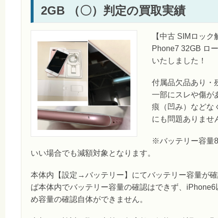
2GB （〇）判定の買取実績
【中古 SIMロック解除
Phone7 32G
いたしました！
付属品欠品あり・
一部にスレや傷が
痕（凹み）などな
にも問題ありませ
※バッテリー容量
いい場合でも減額対象となります。
本体内【設定→バッテリー】にてバッテリー容量が確認
ば本体内でバッテリー容量の確認はできず、iPhone
め容量の確認自体ができません。