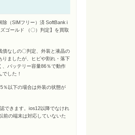
（SIMフリー）済 SoftBank i
B ローズゴールド （〇）判定】を買取
残債なしの〇判定、外装と液晶の
ありましたが、ヒビや割れ・落下
く、バッテリー容量86％で動作
んでした！
85％以下の場合は外装の状態が
できます。ios12以降でなけれ
6以前の端末は対応していないた