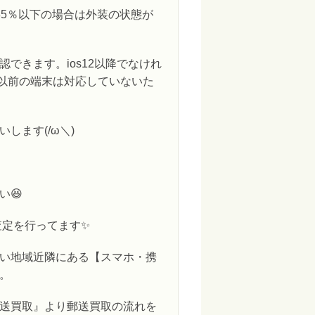
85％以下の場合は外装の状態が
できます。ios12以降でなけれ
6以前の端末は対応していないた
します(/ω＼)
い😆
査定を行ってます✨
い地域近隣にある【スマホ・携
。
送買取』より郵送買取の流れを