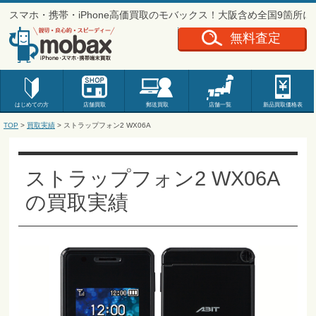
スマホ・携帯・iPhone高価買取のモバックス！大阪含め全国9箇所
無料査定
はじめての方
店舗買取
郵送買取
店舗一覧
新品
買取価格表
TOP
>
買取実績
>
ストラップフォン2 WX06A
ストラップフォン2 WX06A
の買取実績