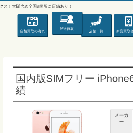
バックス！大阪含め全国9箇所に店舗あり！
ックス♪♪♪〜
郵送買取
店舗買取
の流れ
店舗一覧
新品
買取
国内版SIMフリー iPhone
績
メーカ
ー