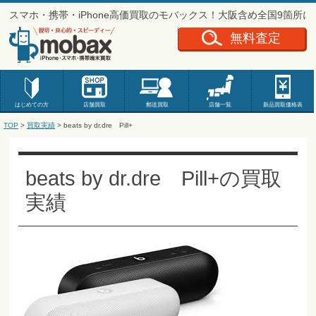
スマホ・携帯・iPhone高価買取のモバックス！大阪含め全国9箇所
無料査定
はじめての方
店舗買取
郵送買取
店舗一覧
新品
買取価格表
TOP
>
買取実績
>
beats by dr.dre Pill+
beats by dr.dre Pill+の買取
実績