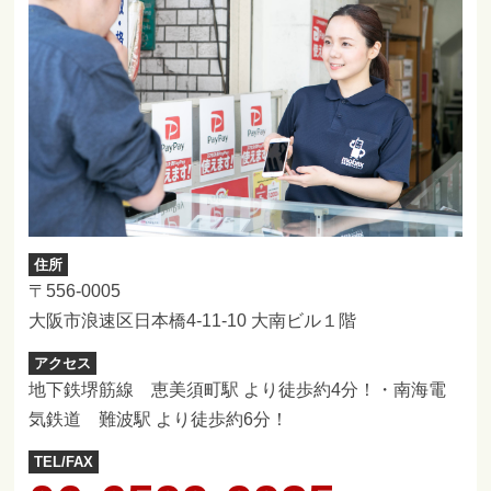
住所
〒556-0005
大阪市浪速区日本橋4-11-10 大南ビル１階
アクセス
地下鉄堺筋線 恵美須町駅 より徒歩約4分！・南海電
気鉄道 難波駅 より徒歩約6分！
TEL/FAX