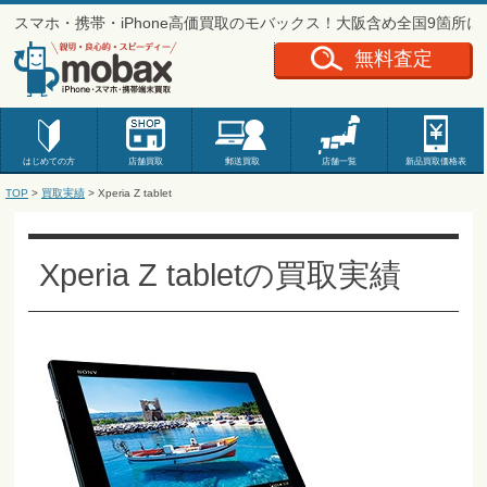
スマホ・携帯・iPhone高価買取のモバックス！大阪含め全国9箇所
無料査定
はじめての方
店舗買取
郵送買取
店舗一覧
新品
買取価格表
TOP
>
買取実績
>
Xperia Z tablet
Xperia Z tabletの買取実績